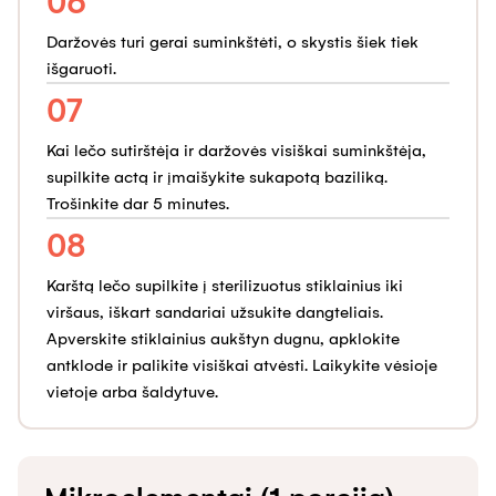
06
Daržovės turi gerai suminkštėti, o skystis šiek tiek
išgaruoti.
07
Kai lečo sutirštėja ir daržovės visiškai suminkštėja,
supilkite actą ir įmaišykite sukapotą baziliką.
Trošinkite dar 5 minutes.
08
Karštą lečo supilkite į sterilizuotus stiklainius iki
viršaus, iškart sandariai užsukite dangteliais.
Apverskite stiklainius aukštyn dugnu, apklokite
antklode ir palikite visiškai atvėsti. Laikykite vėsioje
vietoje arba šaldytuve.