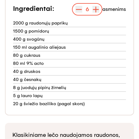
Ingredientai:
6
asmenims
2000 g raudonųjų paprikų
1500 g pomidorų
400 g svogūnų
150 ml augalinio aliejaus
80 g cukraus
80 ml 9% acto
40 g druskos
40 g česnakų
8 g juodųjų pipirų žirnelių
5 g lauro lapų
20 g šviežio baziliko (pagal skonį)
Klasikiniame lečo naudojamos raudonos, 