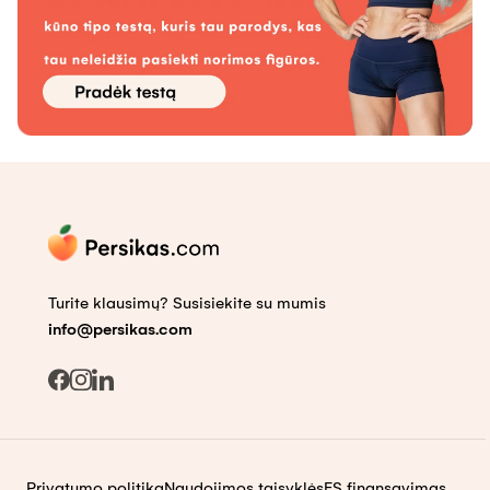
Turite klausimų? Susisiekite su mumis
info@persikas.com
Privatumo politika
Naudojimos taisyklės
ES finansavimas