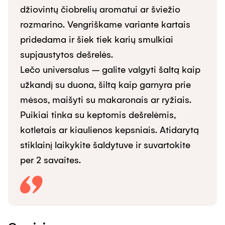
džiovintų čiobrelių aromatui ar šviežio 
rozmarino. Vengriškame variante kartais 
pridedama ir šiek tiek karių smulkiai 
supjaustytos dešrelės.

Lečo universalus – galite valgyti šaltą kaip 
užkandį su duona, šiltą kaip garnyra prie 
mėsos, maišyti su makaronais ar ryžiais. 
Puikiai tinka su keptomis dešrelėmis, 
kotletais ar kiaulienos kepsniais. Atidarytą 
stiklainį laikykite šaldytuve ir suvartokite 
per 2 savaites.