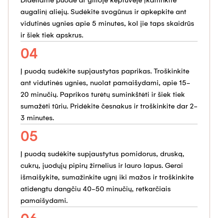
augalinį aliejų. Sudėkite svogūnus ir apkepkite ant
vidutinės ugnies apie 5 minutes, kol jie taps skaidrūs
ir šiek tiek apskrus.
04
Į puodą sudėkite supjaustytas paprikas. Troškinkite
ant vidutinės ugnies, nuolat pamaišydami, apie 15-
20 minučių. Paprikos turėtų suminkštėti ir šiek tiek
sumažėti tūriu. Pridėkite česnakus ir troškinkite dar 2-
3 minutes.
05
Į puodą sudėkite supjaustytus pomidorus, druską,
cukrų, juodųjų pipirų žirnelius ir lauro lapus. Gerai
išmaišykite, sumažinkite ugnį iki mažos ir troškinkite
atidengtu dangčiu 40-50 minučių, retkarčiais
pamaišydami.