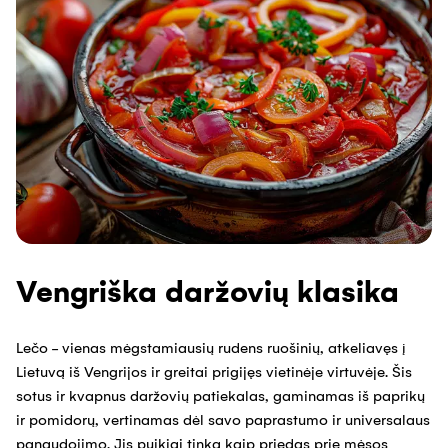
Vengriška daržovių klasika
Lečo - vienas mėgstamiausių rudens ruošinių, atkeliavęs į
Lietuvą iš Vengrijos ir greitai prigijęs vietinėje virtuvėje. Šis
sotus ir kvapnus daržovių patiekalas, gaminamas iš paprikų
ir pomidorų, vertinamas dėl savo paprastumo ir universalaus
panaudojimo. Jis puikiai tinka kaip priedas prie mėsos