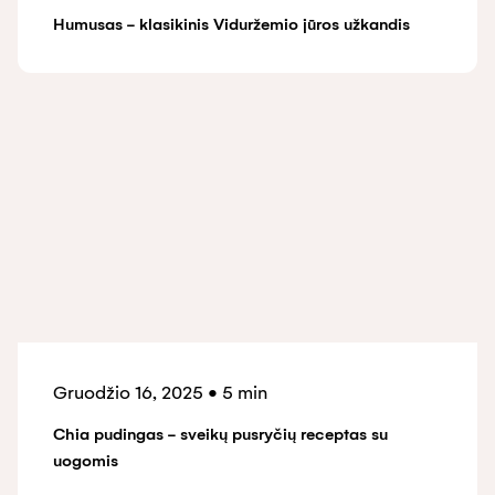
Humusas - klasikinis Viduržemio jūros užkandis
Gruodžio 16, 2025
•
5 min
Chia pudingas - sveikų pusryčių receptas su
uogomis