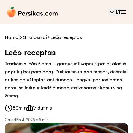
LT
Namai
Straipsniai
Lečo receptas
Lečo receptas
Tradicinis lečo žiemai - gardus ir kvapnus patiekalas iš
paprikų bei pomidorų. Puikiai tinka prie mėsos, dešrelių
ar tiesiog užteptas ant duonos. Lengvai paruošiamas,
gerai išsilaiko ir leidžia mėgautis vasaros skoniu visą
žiemą.
80
min
Vidutinis
Gruodžio 4, 2025
•
5 min