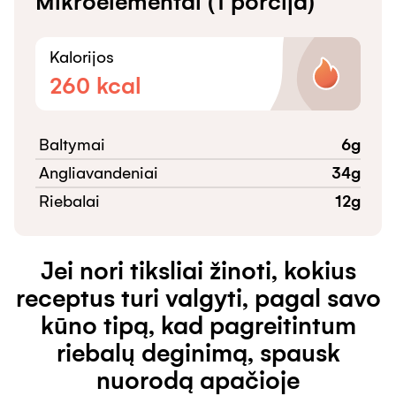
Mikroelementai (1 porcija)
Kalorijos
260
kcal
Baltymai
6
g
Angliavandeniai
34
g
Riebalai
12
g
Jei nori tiksliai žinoti, kokius
receptus turi valgyti, pagal savo
kūno tipą, kad pagreitintum
riebalų deginimą, spausk
nuorodą apačioje