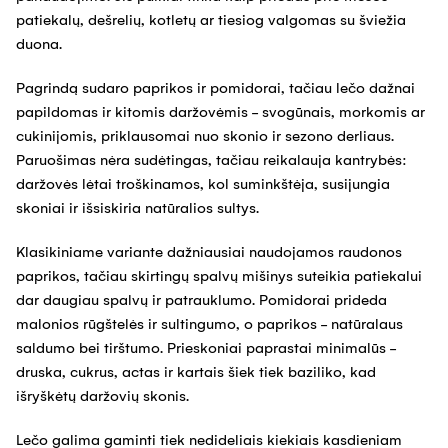
patiekalų, dešrelių, kotletų ar tiesiog valgomas su šviežia
duona.
Pagrindą sudaro paprikos ir pomidorai, tačiau lečo dažnai
papildomas ir kitomis daržovėmis - svogūnais, morkomis ar
cukinijomis, priklausomai nuo skonio ir sezono derliaus.
Paruošimas nėra sudėtingas, tačiau reikalauja kantrybės:
daržovės lėtai troškinamos, kol suminkštėja, susijungia
skoniai ir išsiskiria natūralios sultys.
Klasikiniame variante dažniausiai naudojamos raudonos
paprikos, tačiau skirtingų spalvų mišinys suteikia patiekalui
dar daugiau spalvų ir patrauklumo. Pomidorai prideda
malonios rūgštelės ir sultingumo, o paprikos - natūralaus
saldumo bei tirštumo. Prieskoniai paprastai minimalūs -
druska, cukrus, actas ir kartais šiek tiek baziliko, kad
išryškėtų daržovių skonis.
Lečo galima gaminti tiek nedideliais kiekiais kasdieniam