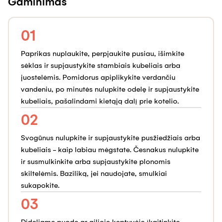
Gaminimas
01
Paprikas nuplaukite, perpjaukite pusiau, išimkite
sėklas ir supjaustykite stambiais kubeliais arba
juostelėmis. Pomidorus apiplikykite verdančiu
vandeniu, po minutės nulupkite odelę ir supjaustykite
kubeliais, pašalindami kietąją dalį prie kotelio.
02
Svogūnus nulupkite ir supjaustykite pusžiedžiais arba
kubeliais - kaip labiau mėgstate. Česnakus nulupkite
ir susmulkinkite arba supjaustykite plonomis
skiltelėmis. Baziliką, jei naudojate, smulkiai
sukapokite.
03
Dideliame puode ar gilioje keptuvėje įkaitinkite