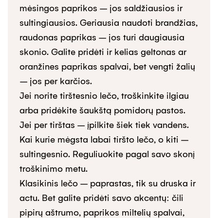
mėsingos paprikos – jos saldžiausios ir 
sultingiausios. Geriausia naudoti brandžias, 
raudonas paprikas – jos turi daugiausia 
skonio. Galite pridėti ir kelias geltonas ar 
oranžines paprikas spalvai, bet vengti žalių 
– jos per karčios.

Jei norite tirštesnio lečo, troškinkite ilgiau 
arba pridėkite šaukštą pomidorų pastos. 
Jei per tirštas – įpilkite šiek tiek vandens. 
Kai kurie mėgsta labai tiršto lečo, o kiti – 
sultingesnio. Reguliuokite pagal savo skonį 
troškinimo metu.

Klasikinis lečo – paprastas, tik su druska ir 
actu. Bet galite pridėti savo akcentų: čili 
pipirų aštrumo, paprikos miltelių spalvai, 