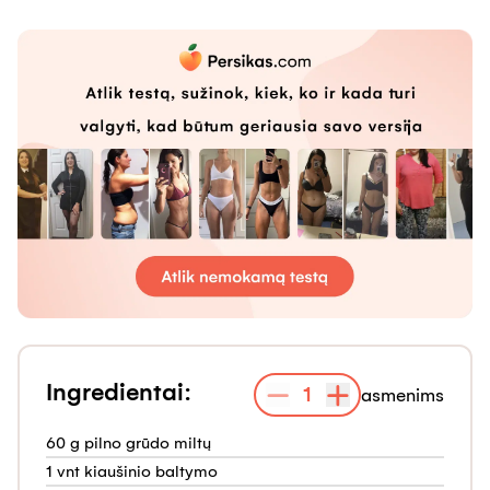
Ingredientai:
1
asmenims
60 g pilno grūdo miltų
1 vnt kiaušinio baltymo