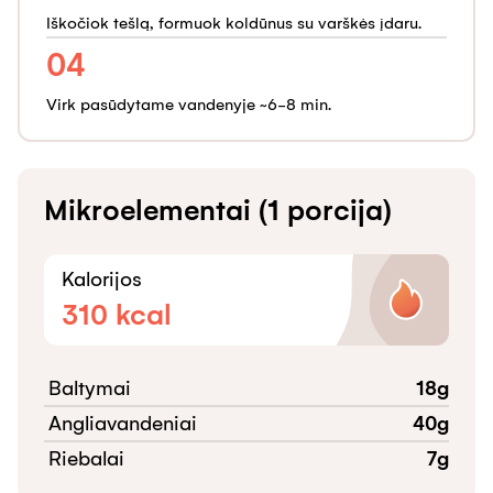
Iškočiok tešlą, formuok koldūnus su varškės įdaru.
04
Virk pasūdytame vandenyje ~6-8 min.
Mikroelementai (1 porcija)
Kalorijos
310
kcal
Baltymai
18
g
Angliavandeniai
40
g
Riebalai
7
g