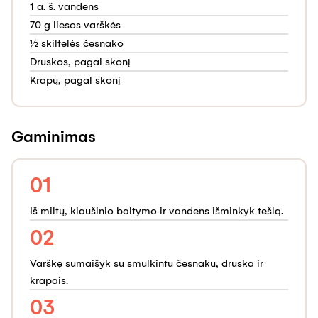
1 a. š. vandens
70 g liesos varškės
½ skiltelės česnako
Druskos, pagal skonį
Krapų, pagal skonį
Gaminimas
01
Iš miltų, kiaušinio baltymo ir vandens išminkyk tešlą.
02
Varškę sumaišyk su smulkintu česnaku, druska ir
krapais.
03