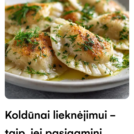
Koldūnai lieknėjimui -
taip, jei pasigamini