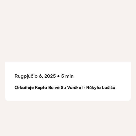
Rugpjūčio 6, 2025
•
5 min
Orkaitėje Kepta Bulvė Su Varške ir Rūkyta Lašiša