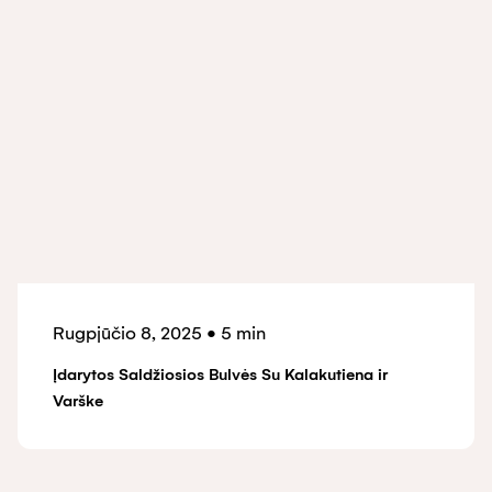
Rugpjūčio 8, 2025
•
5 min
Įdarytos Saldžiosios Bulvės Su Kalakutiena ir
Varške