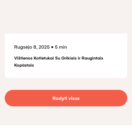
Rugsėjo 8, 2025
•
5 min
Vištienos Kotletukai Su Grikiais ir Raugintais
Kopūstais
Rodyti visus