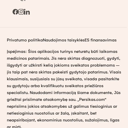
Privatumo politika
Naudojimos taisyklės
ES finansavimas
Įspėjimas: Šios aplikacijos turinys neturėtų būti laikomas
medicinos patarimais. Jis nėra skirtas diagnozuoti, gydyti,
išgydyti ar užkirsti kelią jokioms sveikatos problemoms –
jis taip pat nėra skirtas pakeisti gydytojo patarimus. Visais
klausimais, susijusiais su jūsų sveikata, visada pasitarkite
su gydytoju arba kvalifikuotu sveikatos priežiūros
specialistu. Naudodami informaciją šiame dokumente, Jūs
griežtai prisiimate atsakomybę sau. „Persikas.com“
neprisiims jokios atsakomybės už galimus tiesioginius ar
netiesioginius nuostolius ar žalą, įskaitant, bet
neapsiribojant, ekonominius nuostolius, sužalojimus, ligas
ar mirtį.