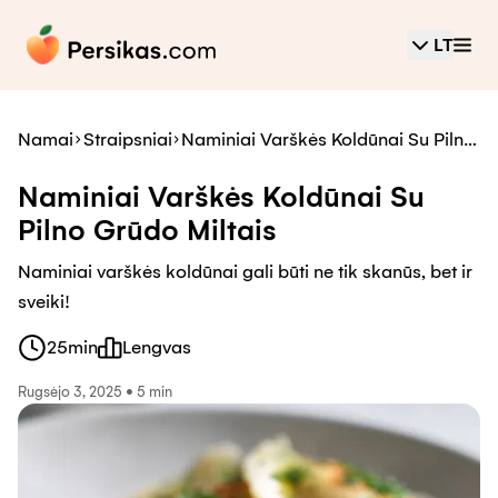
LT
Namai
Straipsniai
Naminiai Varškės Koldūnai Su Pilno
Grūdo Miltais
Naminiai Varškės Koldūnai Su
Pilno Grūdo Miltais
Naminiai varškės koldūnai gali būti ne tik skanūs, bet ir
sveiki!
25
min
Lengvas
Rugsėjo 3, 2025
•
5 min