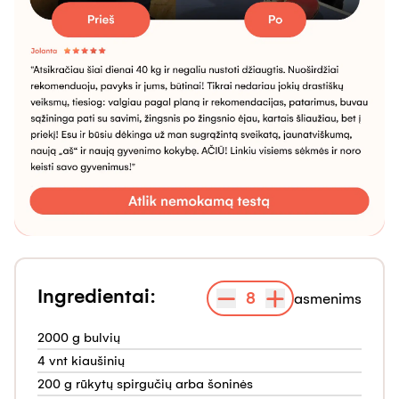
Ingredientai:
8
asmenims
2000 g bulvių
4 vnt kiaušinių
200 g rūkytų spirgučių arba šoninės