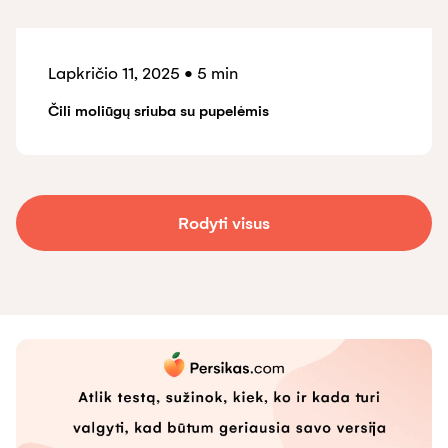
Lapkričio 11, 2025
•
5 min
Čili moliūgų sriuba su pupelėmis
Rodyti visus