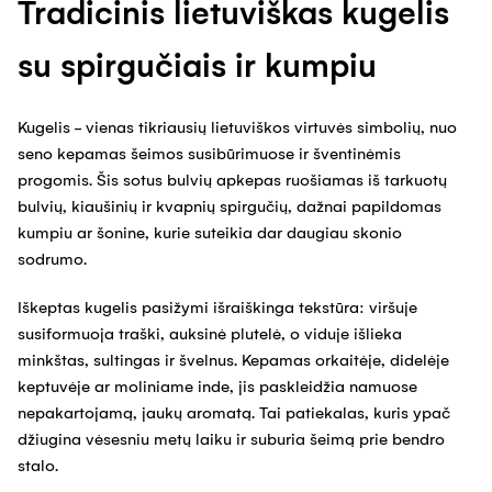
Tradicinis lietuviškas kugelis
su spirgučiais ir kumpiu
Kugelis - vienas tikriausių lietuviškos virtuvės simbolių, nuo
seno kepamas šeimos susibūrimuose ir šventinėmis
progomis. Šis sotus bulvių apkepas ruošiamas iš tarkuotų
bulvių, kiaušinių ir kvapnių spirgučių, dažnai papildomas
kumpiu ar šonine, kurie suteikia dar daugiau skonio
sodrumo.
Iškeptas kugelis pasižymi išraiškinga tekstūra: viršuje
susiformuoja traški, auksinė plutelė, o viduje išlieka
minkštas, sultingas ir švelnus. Kepamas orkaitėje, didelėje
keptuvėje ar moliniame inde, jis paskleidžia namuose
nepakartojamą, jaukų aromatą. Tai patiekalas, kuris ypač
džiugina vėsesniu metų laiku ir suburia šeimą prie bendro
stalo.