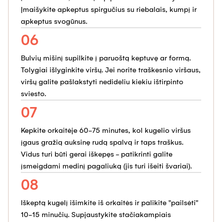
Įmaišykite apkeptus spirgučius su riebalais, kumpį ir
apkeptus svogūnus.
06
Bulvių mišinį supilkite į paruoštą keptuvę ar formą.
Tolygiai išlyginkite viršų. Jei norite traškesnio viršaus,
viršų galite pašlakstyti nedideliu kiekiu ištirpinto
sviesto.
07
Kepkite orkaitėje 60-75 minutes, kol kugelio viršus
įgaus gražią auksinę rudą spalvą ir taps traškus.
Vidus turi būti gerai iškepęs - patikrinti galite
įsmeigdami medinį pagaliuką (jis turi išeiti švariai).
08
Iškeptą kugelį išimkite iš orkaitės ir palikite "pailsėti"
10-15 minučių. Supjaustykite stačiakampiais