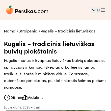
LT
Namai
Straipsniai
Kugelis - tradicinis lietuviškas
bulvių plokštainis
Kugelis - tradicinis lietuviškas
bulvių plokštainis
Kugelis - sotus ir kvapnus lietuviškas bulvių apkepas su
spirgučiais ir kumpiu. Iškeptas orkaitėje jis tampa
traškus iš išorės ir minkštas viduje. Paprastas,
autentiškas patiekalas, puikiai tinkantis šeimos pietums
namuose.
65
min
Vidutinis
Lapkričio 19, 2025
•
5 min