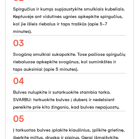
Spirgučius ir kumpį supjaustykite smulkiais kubeliais.
Keptuvėje ant vidutinės ugnies apkepkite spirgučius,
kol jie išleis riebalus ir taps traškūs (apie 5-7
minutes).
03
Svogūną smulkiai sukapokite. Tose pačiose spirgučių
riebaluose apkepkite svogūnus, kol suminkštės ir
taps auksiniai (apie 5 minutes).
04
Bulves nulupkite ir sutarkuokite stambia tarka.
SVARBU: tarkuokite bulves į dubenį ir nedelsiant
pereikite prie kito žingsnio, kad bulvės nepajuostų.
05
Į tarkuotas bulves įplakite kiaušinius, įpilkite grietinę,
įberkite miltus, druską ir pipirus. Gerai išmaišykite.