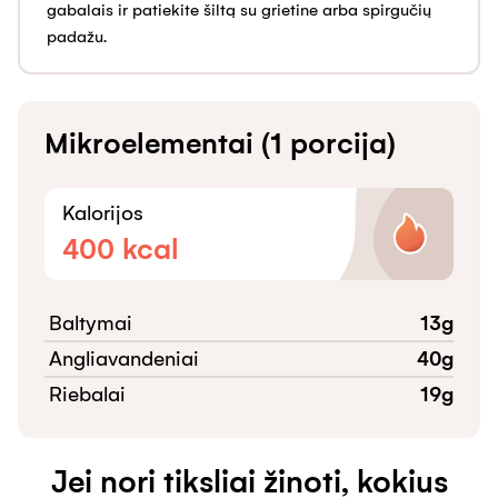
gabalais ir patiekite šiltą su grietine arba spirgučių
padažu.
Mikroelementai (1 porcija)
Kalorijos
400
kcal
Baltymai
13
g
Angliavandeniai
40
g
Riebalai
19
g
Jei nori tiksliai žinoti, kokius