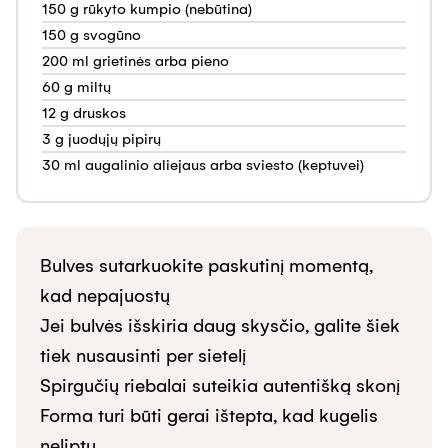
150 g rūkyto kumpio (nebūtina)
150 g svogūno
200 ml grietinės arba pieno
60 g miltų
12 g druskos
3 g juodųjų pipirų
30 ml augalinio aliejaus arba sviesto (keptuvei)
Bulves sutarkuokite paskutinį momentą, 
kad nepajuostų

Jei bulvės išskiria daug skysčio, galite šiek 
tiek nusausinti per sietelį

Spirgučių riebalai suteikia autentišką skonį

Forma turi būti gerai ištepta, kad kugelis 
neliptų
