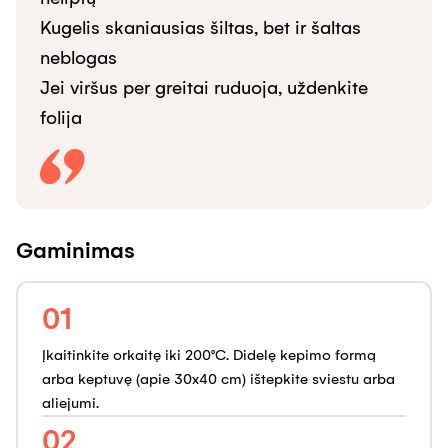
Kugelis skaniausias šiltas, bet ir šaltas 
neblogas

Jei viršus per greitai ruduoja, uždenkite 
folija
Gaminimas
01
Įkaitinkite orkaitę iki 200°C. Didelę kepimo formą
arba keptuvę (apie 30x40 cm) ištepkite sviestu arba
aliejumi.
02