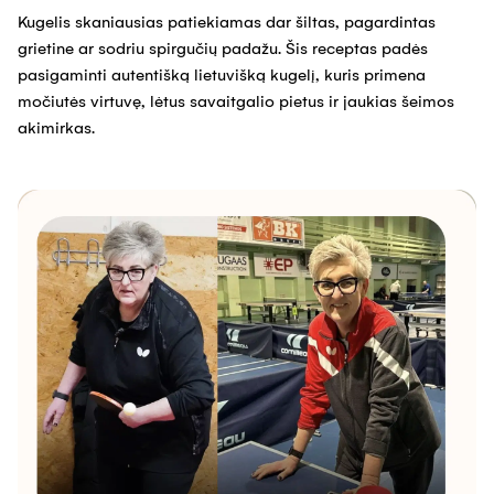
Kugelis skaniausias patiekiamas dar šiltas, pagardintas
grietine ar sodriu spirgučių padažu. Šis receptas padės
pasigaminti autentišką lietuvišką kugelį, kuris primena
močiutės virtuvę, lėtus savaitgalio pietus ir jaukias šeimos
akimirkas.