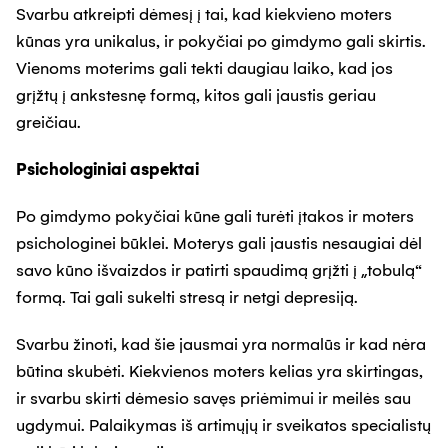
Svarbu atkreipti dėmesį į tai, kad kiekvieno moters
kūnas yra unikalus, ir pokyčiai po gimdymo gali skirtis.
Vienoms moterims gali tekti daugiau laiko, kad jos
grįžtų į ankstesnę formą, kitos gali jaustis geriau
greičiau.
Psichologiniai aspektai
Po gimdymo pokyčiai kūne gali turėti įtakos ir moters
psichologinei būklei. Moterys gali jaustis nesaugiai dėl
savo kūno išvaizdos ir patirti spaudimą grįžti į „tobulą“
formą. Tai gali sukelti stresą ir netgi depresiją.
Svarbu žinoti, kad šie jausmai yra normalūs ir kad nėra
būtina skubėti. Kiekvienos moters kelias yra skirtingas,
ir svarbu skirti dėmesio savęs priėmimui ir meilės sau
ugdymui. Palaikymas iš artimųjų ir sveikatos specialistų