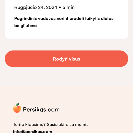
Rugpjūčio 24, 2024
•
5 min
Pagrindinis vadovas norint pradėti laikytis dietos
be gliuteno
Rodyti visus
Turite klausimų? Susisiekite su mumis
info@persikas.com