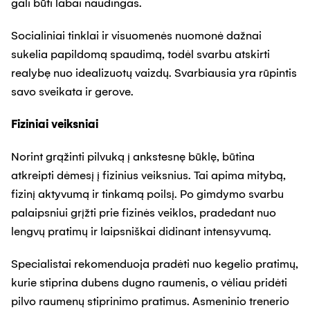
gali būti labai naudingas.
Socialiniai tinklai ir visuomenės nuomonė dažnai
sukelia papildomą spaudimą, todėl svarbu atskirti
realybę nuo idealizuotų vaizdų. Svarbiausia yra rūpintis
savo sveikata ir gerove.
Fiziniai veiksniai
Norint grąžinti pilvuką į ankstesnę būklę, būtina
atkreipti dėmesį į fizinius veiksnius. Tai apima mitybą,
fizinį aktyvumą ir tinkamą poilsį. Po gimdymo svarbu
palaipsniui grįžti prie fizinės veiklos, pradedant nuo
lengvų pratimų ir laipsniškai didinant intensyvumą.
Specialistai rekomenduoja pradėti nuo kegelio pratimų,
kurie stiprina dubens dugno raumenis, o vėliau pridėti
pilvo raumenų stiprinimo pratimus. Asmeninio trenerio