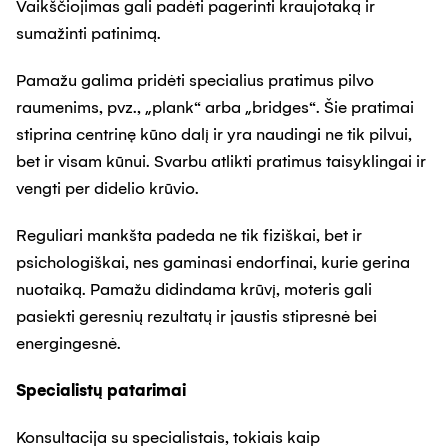
Vaikščiojimas gali padėti pagerinti kraujotaką ir
sumažinti patinimą.
Pamažu galima pridėti specialius pratimus pilvo
raumenims, pvz., „plank“ arba „bridges“. Šie pratimai
stiprina centrinę kūno dalį ir yra naudingi ne tik pilvui,
bet ir visam kūnui. Svarbu atlikti pratimus taisyklingai ir
vengti per didelio krūvio.
Reguliari mankšta padeda ne tik fiziškai, bet ir
psichologiškai, nes gaminasi endorfinai, kurie gerina
nuotaiką. Pamažu didindama krūvį, moteris gali
pasiekti geresnių rezultatų ir jaustis stipresnė bei
energingesnė.
Specialistų patarimai
Konsultacija su specialistais, tokiais kaip