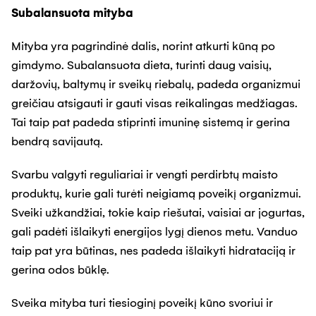
Subalansuota mityba
Mityba yra pagrindinė dalis, norint atkurti kūną po
gimdymo. Subalansuota dieta, turinti daug vaisių,
daržovių, baltymų ir sveikų riebalų, padeda organizmui
greičiau atsigauti ir gauti visas reikalingas medžiagas.
Tai taip pat padeda stiprinti imuninę sistemą ir gerina
bendrą savijautą.
Svarbu valgyti reguliariai ir vengti perdirbtų maisto
produktų, kurie gali turėti neigiamą poveikį organizmui.
Sveiki užkandžiai, tokie kaip riešutai, vaisiai ar jogurtas,
gali padėti išlaikyti energijos lygį dienos metu. Vanduo
taip pat yra būtinas, nes padeda išlaikyti hidrataciją ir
gerina odos būklę.
Sveika mityba turi tiesioginį poveikį kūno svoriui ir