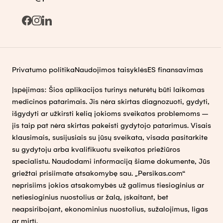
Privatumo politika
Naudojimos taisyklės
ES finansavimas
Įspėjimas: Šios aplikacijos turinys neturėtų būti laikomas
medicinos patarimais. Jis nėra skirtas diagnozuoti, gydyti,
išgydyti ar užkirsti kelią jokioms sveikatos problemoms –
jis taip pat nėra skirtas pakeisti gydytojo patarimus. Visais
klausimais, susijusiais su jūsų sveikata, visada pasitarkite
su gydytoju arba kvalifikuotu sveikatos priežiūros
specialistu. Naudodami informaciją šiame dokumente, Jūs
griežtai prisiimate atsakomybę sau. „Persikas.com“
neprisiims jokios atsakomybės už galimus tiesioginius ar
netiesioginius nuostolius ar žalą, įskaitant, bet
neapsiribojant, ekonominius nuostolius, sužalojimus, ligas
ar mirtį.