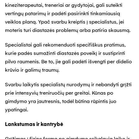
kineziterapeutai, treneriai ar gydytojai, gali suteikti
vertingų patarimų ir padėti pasirinkti tinkamiausią
veiklos planą. Ypač svarbu kreiptis į specialistus, jei
moteris turi diastazės problemų arba patiria skausmą.
Specialistai gali rekomenduoti specifiškus pratimus,
kurie padės sumažinti diastazės poveikį ir sustiprinti
pilvo raumenis. Be to, jie gali padėti išvengti per didelio
krūvio ir galimų traumų.
Svarbu laikytis specialistų nurodymų ir nebandyti grįžti
prie intensyvių treniruočių per greitai. Kūnas po
gimdymo yra jautresnis, todėl būtina rūpintis juo
ypatingai.
Lankstumas ir kantrybė
Grįžimas į fizinę formą po gimdymo reikalauja laiko ir