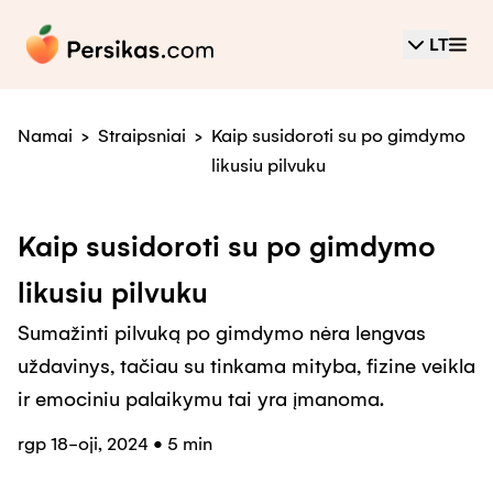
LT
Namai
>
Straipsniai
>
Kaip susidoroti su po gimdymo
likusiu pilvuku
Kaip susidoroti su po gimdymo
likusiu pilvuku
Sumažinti pilvuką po gimdymo nėra lengvas
uždavinys, tačiau su tinkama mityba, fizine veikla
ir emociniu palaikymu tai yra įmanoma.
rgp 18-oji, 2024
•
5 min