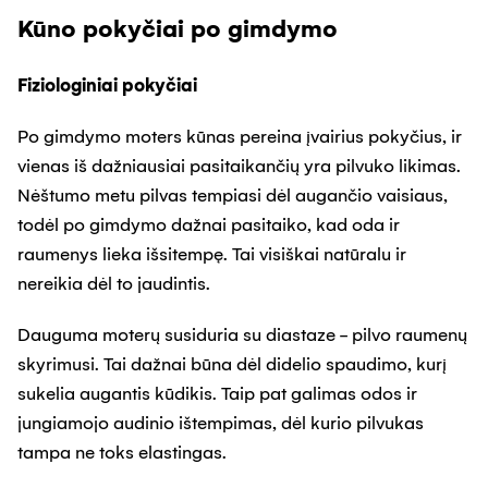
Kūno pokyčiai po gimdymo
Fiziologiniai pokyčiai
Po gimdymo moters kūnas pereina įvairius pokyčius, ir
vienas iš dažniausiai pasitaikančių yra pilvuko likimas.
Nėštumo metu pilvas tempiasi dėl augančio vaisiaus,
todėl po gimdymo dažnai pasitaiko, kad oda ir
raumenys lieka išsitempę. Tai visiškai natūralu ir
nereikia dėl to jaudintis.
Dauguma moterų susiduria su diastaze - pilvo raumenų
skyrimusi. Tai dažnai būna dėl didelio spaudimo, kurį
sukelia augantis kūdikis. Taip pat galimas odos ir
jungiamojo audinio ištempimas, dėl kurio pilvukas
tampa ne toks elastingas.