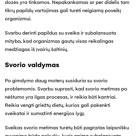
dozės yra tinkamos. Nepakankamas ar per didelis tam
tikrų papildų vartojimas gali turėti neigiamą poveikį
organizmui.
Svarbu derinti papildus su sveika ir subalansuota
mityba, kad organizmas gautų visas reikalingas
medžiagas iš įvairių šaltinių.
Svorio valdymas
Po gimdymo daug moterų susiduria su svorio
problemomis. Svarbu suprasti, kad svorio metimas po
nėštumo yra ilgas procesas, ir reikia būti kantriai.
Reikia vengti griežtų dietų, kurios gali pakenkti
sveikatai ir sumažinti energijos lygį.
Sveikas svorio metimas turėtų būti pagrįstas laipsnišku
gyvenimo būdo pokyčiu, kuris apima subalansuotą