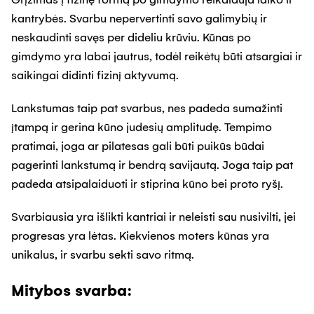
kantrybės. Svarbu nepervertinti savo galimybių ir
neskaudinti savęs per dideliu krūviu. Kūnas po
gimdymo yra labai jautrus, todėl reikėtų būti atsargiai ir
saikingai didinti fizinį aktyvumą.
Lankstumas taip pat svarbus, nes padeda sumažinti
įtampą ir gerina kūno judesių amplitudę. Tempimo
pratimai, joga ar pilatesas gali būti puikūs būdai
pagerinti lankstumą ir bendrą savijautą. Joga taip pat
padeda atsipalaiduoti ir stiprina kūno bei proto ryšį.
Svarbiausia yra išlikti kantriai ir neleisti sau nusivilti, jei
progresas yra lėtas. Kiekvienos moters kūnas yra
unikalus, ir svarbu sekti savo ritmą.
Mitybos svarba: