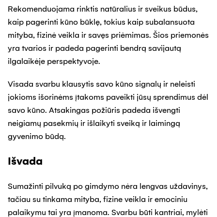
Rekomenduojama rinktis natūralius ir sveikus būdus,
kaip pagerinti kūno būklę, tokius kaip subalansuota
mityba, fizinė veikla ir savęs priėmimas. Šios priemonės
yra tvarios ir padeda pagerinti bendrą savijautą
ilgalaikėje perspektyvoje.
Visada svarbu klausytis savo kūno signalų ir neleisti
jokioms išorinėms įtakoms paveikti jūsų sprendimus dėl
savo kūno. Atsakingas požiūris padeda išvengti
neigiamų pasekmių ir išlaikyti sveiką ir laimingą
gyvenimo būdą.
Išvada
Sumažinti pilvuką po gimdymo nėra lengvas uždavinys,
tačiau su tinkama mityba, fizine veikla ir emociniu
palaikymu tai yra įmanoma. Svarbu būti kantriai, mylėti