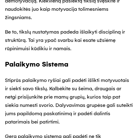
demotyvaciją. Kiekvieną pasiektą tikslą švęskite ir
naudokitės juo kaip motyvacija tolimesniems
žingsniams.
Be to, tikslų nustatymas padeda išlaikyti discipliną ir
struktūrą. Tai yra ypač svarbu kai esate užsiėmę
rūpinimuisi kūdikiu ir namais.
Palaikymo Sistema
Stiprūs palaikymo ryšiai gali padėti išlikti motyvuotais
ir siekti savo tikslų. Kalbėkite su šeima, draugais ar
netgi prisijunkite prie mamų grupių, kurios taip pat
siekia numesti svorio. Dalyvavimas grupėse gali suteikti
jums papildomą paskatinimą ir padėti dalintis
patarimais bei patirtimi.
Gera palaikymo sistema gali padėti ne tik