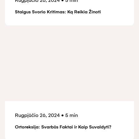
Rugpjūčio 26, 2024
•
5 min
Staigus Svorio Kritimas: Ką Reikia Žinoti
Rugpjūčio 26, 2024
•
5 min
Ortoreksija: Svarbūs Faktai ir Kaip Suvaldyti?