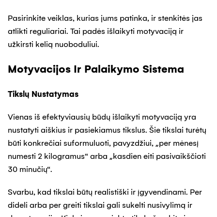
Pasirinkite veiklas, kurias jums patinka, ir stenkitės jas
atlikti reguliariai. Tai padės išlaikyti motyvaciją ir
užkirsti kelią nuoboduliui.
Motyvacijos Ir Palaikymo Sistema
Tikslų Nustatymas
Vienas iš efektyviausių būdų išlaikyti motyvaciją yra
nustatyti aiškius ir pasiekiamus tikslus. Šie tikslai turėtų
būti konkrečiai suformuluoti, pavyzdžiui, „per mėnesį
numesti 2 kilogramus“ arba „kasdien eiti pasivaikščioti
30 minučių“.
Svarbu, kad tikslai būtų realistiški ir įgyvendinami. Per
dideli arba per greiti tikslai gali sukelti nusivylimą ir