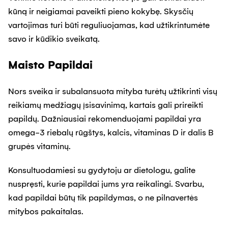
kūną ir neigiamai paveikti pieno kokybę. Skysčių
vartojimas turi būti reguliuojamas, kad užtikrintumėte
savo ir kūdikio sveikatą.
Maisto Papildai
Nors sveika ir subalansuota mityba turėtų užtikrinti visų
reikiamų medžiagų įsisavinimą, kartais gali prireikti
papildų. Dažniausiai rekomenduojami papildai yra
omega-3 riebalų rūgštys, kalcis, vitaminas D ir dalis B
grupės vitaminų.
Konsultuodamiesi su gydytoju ar dietologu, galite
nuspręsti, kurie papildai jums yra reikalingi. Svarbu,
kad papildai būtų tik papildymas, o ne pilnavertės
mitybos pakaitalas.