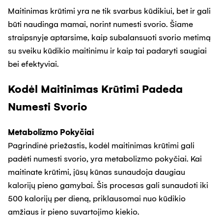
Maitinimas krūtimi yra ne tik svarbus kūdikiui, bet ir gali
būti naudinga mamai, norint numesti svorio. Šiame
straipsnyje aptarsime, kaip subalansuoti svorio metimą
su sveiku kūdikio maitinimu ir kaip tai padaryti saugiai
bei efektyviai.
Kodėl Maitinimas Krūtimi Padeda
Numesti Svorio
Metabolizmo Pokyčiai
Pagrindinė priežastis, kodėl maitinimas krūtimi gali
padėti numesti svorio, yra metabolizmo pokyčiai. Kai
maitinate krūtimi, jūsų kūnas sunaudoja daugiau
kalorijų pieno gamybai. Šis procesas gali sunaudoti iki
500 kalorijų per dieną, priklausomai nuo kūdikio
amžiaus ir pieno suvartojimo kiekio.