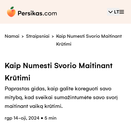
LT
Namai
>
Straipsniai
>
Kaip Numesti Svorio Maitinant
Krūtimi
Kaip Numesti Svorio Maitinant
Krūtimi
Paprastas gidas, kaip galite koreguoti savo
mitybą, kad sveikai sumažintumėte savo svorį
maitinant vaiką krūtimi.
rgp 14-oji, 2024
•
5 min