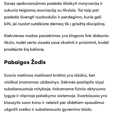
Savęs apdovanojimas padeda išlaikyti motyvaciją ir
sukuria teigiamą asociaciją su tikslais. Tai taip pat
padeda išvengti nuobodulio ir perdegimo, kurie gali
kilti, jei nuolat sutelkiate dėmesį tik į griežtą discipliną.
Kiekvienas mažas pasiekimas yra žingsnis link didesnio
tikslo, todėl verta visada save skatinti ir prisiminti, kodėl
pradėjote šią kelionę.
Pabaigos Žodis
Svorio metimas maitinant krūtimi yra iššūkis, bet
visiškai įmanomas uždavinys. Sėkmės paslaptis slypi
subalansuotoje mityboje, tinkamame fizinio aktyvumo
lygyje ir stiprioje palaikymo sistemoje. Svarbiausia yra
klausytis savo kūno ir neleisti per dideliam spaudimui
užgožti sveiko ir subalansuoto gyvenimo būdo.