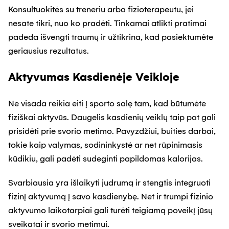
Konsultuokitės su treneriu arba fizioterapeutu, jei
nesate tikri, nuo ko pradėti. Tinkamai atlikti pratimai
padeda išvengti traumų ir užtikrina, kad pasiektumėte
geriausius rezultatus.
Aktyvumas Kasdienėje Veikloje
Ne visada reikia eiti į sporto salę tam, kad būtumėte
fiziškai aktyvūs. Daugelis kasdienių veiklų taip pat gali
prisidėti prie svorio metimo. Pavyzdžiui, buities darbai,
tokie kaip valymas, sodininkystė ar net rūpinimasis
kūdikiu, gali padėti sudeginti papildomas kalorijas.
Svarbiausia yra išlaikyti judrumą ir stengtis integruoti
fizinį aktyvumą į savo kasdienybę. Net ir trumpi fizinio
aktyvumo laikotarpiai gali turėti teigiamą poveikį jūsų
sveikatai ir svorio metimui.