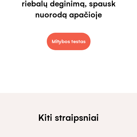
riebalų deginimą, spausk
nuorodą apačioje
Mitybos testas
Kiti straipsniai