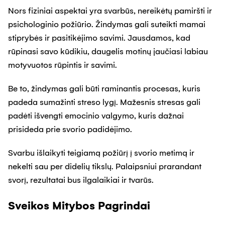
Nors fiziniai aspektai yra svarbūs, nereikėtų pamiršti ir
psichologinio požiūrio. Žindymas gali suteikti mamai
stiprybės ir pasitikėjimo savimi. Jausdamos, kad
rūpinasi savo kūdikiu, daugelis motinų jaučiasi labiau
motyvuotos rūpintis ir savimi.
Be to, žindymas gali būti raminantis procesas, kuris
padeda sumažinti streso lygį. Mažesnis stresas gali
padėti išvengti emocinio valgymo, kuris dažnai
prisideda prie svorio padidėjimo.
Svarbu išlaikyti teigiamą požiūrį į svorio metimą ir
nekelti sau per didelių tikslų. Palaipsniui prarandant
svorį, rezultatai bus ilgalaikiai ir tvarūs.
Sveikos Mitybos Pagrindai