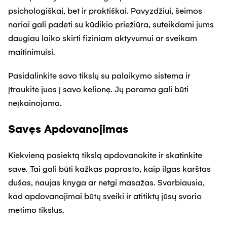
psichologiškai, bet ir praktiškai. Pavyzdžiui, šeimos
nariai gali padėti su kūdikio priežiūra, suteikdami jums
daugiau laiko skirti fiziniam aktyvumui ar sveikam
maitinimuisi.
Pasidalinkite savo tikslų su palaikymo sistema ir
įtraukite juos į savo kelionę. Jų parama gali būti
neįkainojama.
Savęs Apdovanojimas
Kiekvieną pasiektą tikslą apdovanokite ir skatinkite
save. Tai gali būti kažkas paprasto, kaip ilgas karštas
dušas, naujas knyga ar netgi masažas. Svarbiausia,
kad apdovanojimai būtų sveiki ir atitiktų jūsų svorio
metimo tikslus.