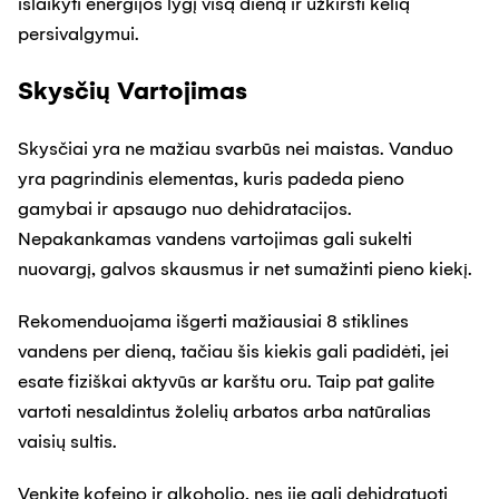
išlaikyti energijos lygį visą dieną ir užkirsti kelią
persivalgymui.
Skysčių Vartojimas
Skysčiai yra ne mažiau svarbūs nei maistas. Vanduo
yra pagrindinis elementas, kuris padeda pieno
gamybai ir apsaugo nuo dehidratacijos.
Nepakankamas vandens vartojimas gali sukelti
nuovargį, galvos skausmus ir net sumažinti pieno kiekį.
Rekomenduojama išgerti mažiausiai 8 stiklines
vandens per dieną, tačiau šis kiekis gali padidėti, jei
esate fiziškai aktyvūs ar karštu oru. Taip pat galite
vartoti nesaldintus žolelių arbatos arba natūralias
vaisių sultis.
Venkite kofeino ir alkoholio, nes jie gali dehidratuoti