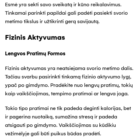
Esmė yra sekti savo sveikatą ir kūno reikalavimus.
Tinkamai parinkti papildai gali padėti pasiekti svorio
metimo tikslus ir užtikrinti gerą savijautą.
Fizinis Aktyvumas
Lengvos Pratimų Formos
Fizinis aktyvumas yra neatsiejama svorio metimo dalis.
Tačiau svarbu pasirinkti tinkamą fizinio aktyvumo lygį,
ypač po gimdymo. Pradėkite nuo lengvų pratimų, tokių
kaip vaikščiojimas, tempimo pratimai ar lengva joga.
Tokio tipo pratimai ne tik padeda deginti kalorijas, bet
ir pagerina nuotaiką, sumažina stresą ir padeda
atsigauti po gimdymo. Vaikščiojimas su kūdikiu
vežimėlyje gali būti puikus būdas pradėti.