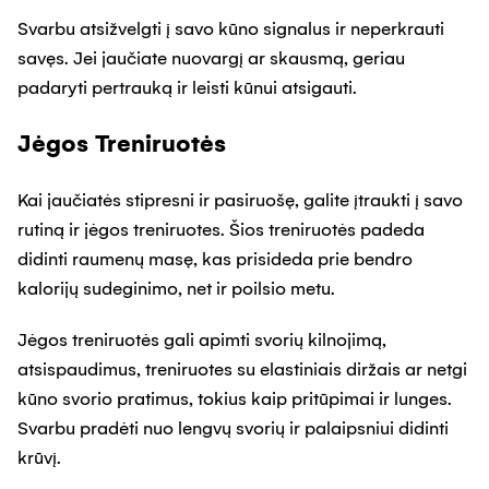
Svarbu atsižvelgti į savo kūno signalus ir neperkrauti
savęs. Jei jaučiate nuovargį ar skausmą, geriau
padaryti pertrauką ir leisti kūnui atsigauti.
Jėgos Treniruotės
Kai jaučiatės stipresni ir pasiruošę, galite įtraukti į savo
rutiną ir jėgos treniruotes. Šios treniruotės padeda
didinti raumenų masę, kas prisideda prie bendro
kalorijų sudeginimo, net ir poilsio metu.
Jėgos treniruotės gali apimti svorių kilnojimą,
atsispaudimus, treniruotes su elastiniais diržais ar netgi
kūno svorio pratimus, tokius kaip pritūpimai ir lunges.
Svarbu pradėti nuo lengvų svorių ir palaipsniui didinti
krūvį.