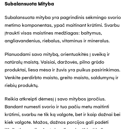
Subalansuota Mityba
Subalansuota mityba yra pagrindinis sėkmingo svorio
metimo komponentas, ypač maitinant krūtimi. Svarbu
įtraukti visas maistines medžiagas: baltymus,
angliavandenius, riebalus, vitaminus ir mineralus.
Planuodami savo mitybą, orientuokitės į sveiką ir
natūralų maistą. Vaisiai, daržovės, pilno grūdo
produktai, liesa mėsa ir žuvis yra puikus pasirinkimas.
Venkite perdirbto maisto, greito maisto, saldumynų ir
riebių produktų.
Reikia atkreipti dėmesį į savo mitybos įpročius.
Bandant numesti svorio ir tuo pačiu metu maitinti
krūtimi, svarbu ne tik ką valgote, bet ir kaip dažnai bei
kiek valgote. Mažos, dažnos porcijos gali padėti