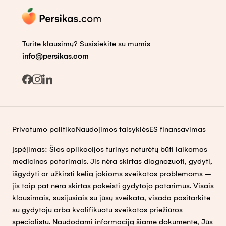
Turite klausimų? Susisiekite su mumis
info@persikas.com
Privatumo politika
Naudojimos taisyklės
ES finansavimas
Įspėjimas: Šios aplikacijos turinys neturėtų būti laikomas
medicinos patarimais. Jis nėra skirtas diagnozuoti, gydyti,
išgydyti ar užkirsti kelią jokioms sveikatos problemoms –
jis taip pat nėra skirtas pakeisti gydytojo patarimus. Visais
klausimais, susijusiais su jūsų sveikata, visada pasitarkite
su gydytoju arba kvalifikuotu sveikatos priežiūros
specialistu. Naudodami informaciją šiame dokumente, Jūs