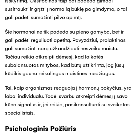
išskyrimą. Oksitocinas taip pat padeda gimdai
susitraukti ir grįžti į normalią būklę po gimdymo, o tai
gali padėti sumažinti pilvo apimtį.
Šie hormonai ne tik padeda su pieno gamyba, bet ir
gali padėti reguliuoti apetitą. Pavyzdžiui, prolaktinas
gali sumažinti norą užkandžiauti nesveiku maistu.
Tačiau reikia atkreipti dėmesį, kad laikotės
subalansuotos mitybos, kad būtų užtikrinta, jog jūsų
kūdikis gauna reikalingas maistines medžiagas.
Tai, kaip organizmas reaguoja į hormonų pokyčius, yra
labai individualu. Todėl svarbu atkreipti dėmesį į savo
kūno signalus ir, jei reikia, pasikonsultuoti su sveikatos
specialistais.
Psichologinis Požiūris