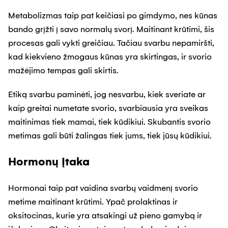
Metabolizmas taip pat keičiasi po gimdymo, nes kūnas
bando grįžti į savo normalų svorį. Maitinant krūtimi, šis
procesas gali vykti greičiau. Tačiau svarbu nepamiršti,
kad kiekvieno žmogaus kūnas yra skirtingas, ir svorio
mažėjimo tempas gali skirtis.
Etiką svarbu paminėti, jog nesvarbu, kiek sveriate ar
kaip greitai numetate svorio, svarbiausia yra sveikas
maitinimas tiek mamai, tiek kūdikiui. Skubantis svorio
metimas gali būti žalingas tiek jums, tiek jūsų kūdikiui.
Hormonų Įtaka
Hormonai taip pat vaidina svarbų vaidmenį svorio
metime maitinant krūtimi. Ypač prolaktinas ir
oksitocinas, kurie yra atsakingi už pieno gamybą ir