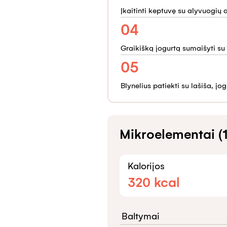
Įkaitinti keptuvę su alyvuogių a
04
Graikišką jogurtą sumaišyti su c
05
Blynelius patiekti su lašiša, j
Mikroelementai (1
Kalorijos
320
kcal
Baltymai