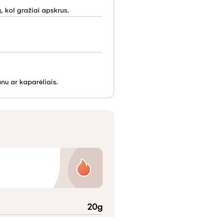
, kol gražiai apskrus.
nu ar kaparėliais.
20
g