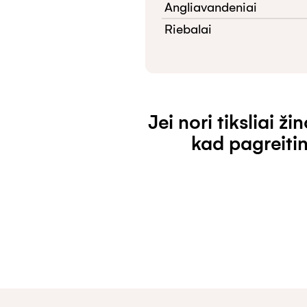
Angliavandeniai
Riebalai
Jei nori tiksliai ž
kad pagreiti