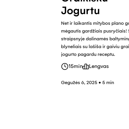
Jogurtu
Net ir laikantis mitybos plano 
mėgautis gardžiais pusryčiais!
straipsnyje dalinamės baltymin
blyneliais su lašiša ir gaiviu gra
jogurto pagardu receptu.
15
min
Lengvas
Gegužės 6, 2025
•
5 min