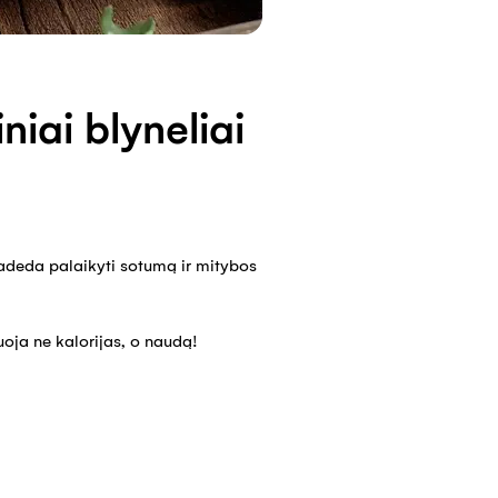
niai blyneliai
 padeda palaikyti sotumą ir mitybos
uoja ne kalorijas, o naudą!