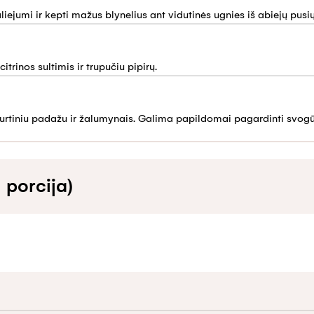
liejumi ir kepti mažus blynelius ant vidutinės ugnies iš abiejų pusių
itrinos sultimis ir trupučiu pipirų.
ogurtiniu padažu ir žalumynais. Galima papildomai pagardinti svogū
 porcija)