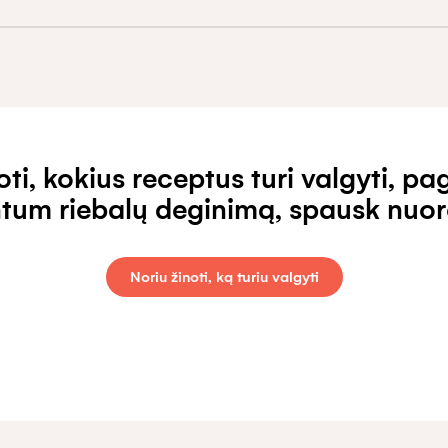
inoti, kokius receptus turi valgyti, p
ntum riebalų deginimą, spausk nuo
Noriu žinoti, ką turiu valgyti