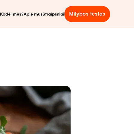
Mitybos testas
Kodėl mes?
Apie mus
Straipsniai