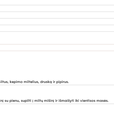
ltus, kepimo miltelius, druską ir pipirus.
 su pienu, supilti į miltų mišinį ir išmaišyti iki vientisos masės.