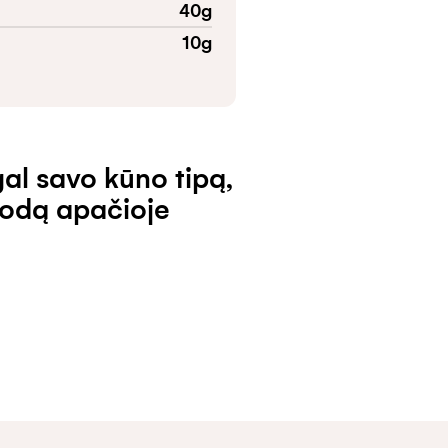
40
g
10
g
agal savo kūno tipą,
rodą apačioje