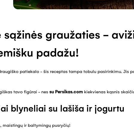
 sąžinės graužaties - aviži
kremišku padažu!
ai draugiško patiekalo - šis receptas tampa tobulu pasirinkimu. Jis
giškas tavo figūrai - nes
su Persikas.com
kiekvienas kąsnis skaiči
i blyneliai su lašiša ir jogurtu
ų, maistingų ir baltymingų pusryčių!