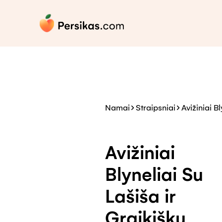
Namai
Straipsniai
Avižiniai B
Avižiniai
Blyneliai Su
Lašiša ir
Graikišku