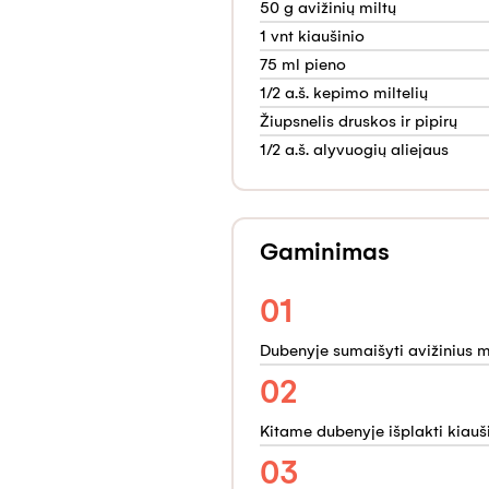
50 g avižinių miltų
1 vnt kiaušinio
75 ml pieno
1/2 a.š. kepimo miltelių
Žiupsnelis druskos ir pipirų
1/2 a.š. alyvuogių aliejaus
Gaminimas
01
Dubenyje sumaišyti avižinius mi
02
Kitame dubenyje išplakti kiaušinį
03