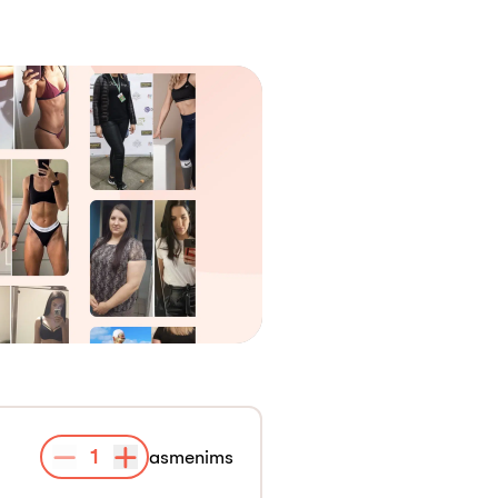
1
asmenims