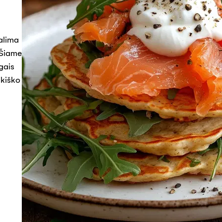
galima
 Šiame
gais
ikiško