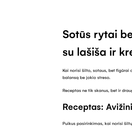
Sotūs rytai be
su lašiša ir 
Kai norisi šilto, sotaus, bet figūr
balansą be jokio streso.
Receptas ne tik skanus, bet ir drau
Receptas: Avižinia
Puikus pasirinkimas, kai norisi šilt