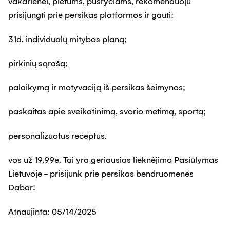
vakarienei, pietums, pusryčiams, rekomenduoju
prisijungti prie persikas platformos ir gauti:
31d. individualų mitybos planą;
pirkinių sąrašą;
palaikymą ir motyvaciją iš persikas šeimynos;
paskaitas apie sveikatinimą, svorio metimą, sportą;
personalizuotus receptus.
vos už 19,99e. Tai yra geriausias lieknėjimo Pasiūlymas
Lietuvoje - prisijunk prie persikas bendruomenės
Dabar!
Atnaujinta:
05/14/2025