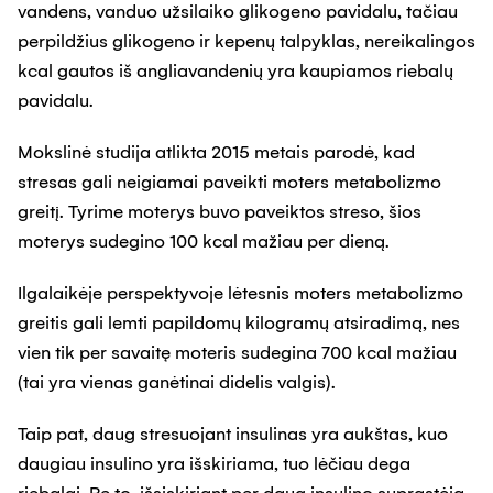
vandens, vanduo užsilaiko glikogeno pavidalu, tačiau
perpildžius glikogeno ir kepenų talpyklas, nereikalingos
kcal gautos iš angliavandenių yra kaupiamos riebalų
pavidalu.
Mokslinė studija atlikta 2015 metais parodė, kad
stresas gali neigiamai paveikti moters metabolizmo
greitį. Tyrime moterys buvo paveiktos streso, šios
moterys sudegino 100 kcal mažiau per dieną.
Ilgalaikėje perspektyvoje lėtesnis moters metabolizmo
greitis gali lemti papildomų kilogramų atsiradimą, nes
vien tik per savaitę moteris sudegina 700 kcal mažiau
(tai yra vienas ganėtinai didelis valgis).
Taip pat, daug stresuojant insulinas yra aukštas, kuo
daugiau insulino yra išskiriama, tuo lėčiau dega