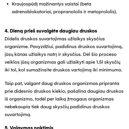
Kraujospūdį mažinantys vaistai (beta
adrenoblokatoriai, propranololis ir metoprololis).
4. Dieną prieš suvalgėte daugiau druskos
Didelis druskos suvartojimas užlaikys skysčius
organizme. Pavyzdžiui, padidinus druskos suvartojimą,
jūsų kūnas užlaikys natrį ir skysčius. Dėl šio proceso
veiklos jūsų organizmas gali užlaikyti apie 1.5l skysčių
iki tol, kol sumažinsite druskos vartojimą iki minimumo.
Taip pat, valgant daug druskos organizmas pripranta
prie didesnio druskos kiekio, pašalina daugiau druskos
iš organizmo, todėl per laiką žmogaus organizmas
nebekaupia tiek daug skysčių padidinus druskos
suvartojimą.
5. Valgymas naktimis