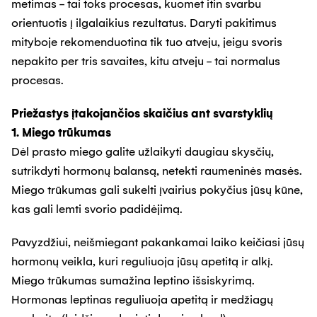
metimas - tai toks procesas, kuomet itin svarbu
orientuotis į ilgalaikius rezultatus. Daryti pakitimus
mityboje rekomenduotina tik tuo atveju, jeigu svoris
nepakito per tris savaites, kitu atveju - tai normalus
procesas.
Priežastys įtakojančios skaičius ant svarstyklių
1. Miego trūkumas
Dėl prasto miego galite užlaikyti daugiau skysčių,
sutrikdyti hormonų balansą, netekti raumeninės masės.
Miego trūkumas gali sukelti įvairius pokyčius jūsų kūne,
kas gali lemti svorio padidėjimą.
Pavyzdžiui, neišmiegant pakankamai laiko keičiasi jūsų
hormonų veikla, kuri reguliuoja jūsų apetitą ir alkį.
Miego trūkumas sumažina leptino išsiskyrimą.
Hormonas leptinas reguliuoja apetitą ir medžiagų