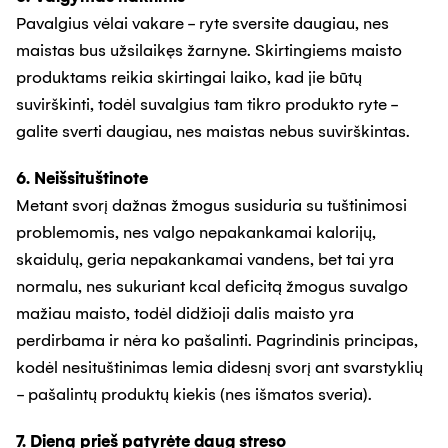
Pavalgius vėlai vakare - ryte sversite daugiau, nes
maistas bus užsilaikęs žarnyne. Skirtingiems maisto
produktams reikia skirtingai laiko, kad jie būtų
suvirškinti, todėl suvalgius tam tikro produkto ryte -
galite sverti daugiau, nes maistas nebus suvirškintas.
6. Neišsituštinote
Metant svorį dažnas žmogus susiduria su tuštinimosi
problemomis, nes valgo nepakankamai kalorijų,
skaidulų, geria nepakankamai vandens, bet tai yra
normalu, nes sukuriant kcal deficitą žmogus suvalgo
mažiau maisto, todėl didžioji dalis maisto yra
perdirbama ir nėra ko pašalinti. Pagrindinis principas,
kodėl nesituštinimas lemia didesnį svorį ant svarstyklių
- pašalintų produktų kiekis (nes išmatos sveria).
7. Dieną prieš patyrėte daug streso