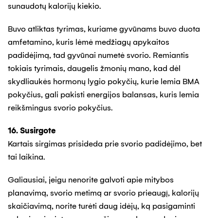
sunaudotų kalorijų kiekio.
Buvo atliktas tyrimas, kuriame gyvūnams buvo duota
amfetamino, kuris lėmė medžiagų apykaitos
padidėjimą, tad gyvūnai numetė svorio. Remiantis
tokiais tyrimais, daugelis žmonių mano, kad dėl
skydliaukės hormonų lygio pokyčių, kurie lemia BMA
pokyčius, gali pakisti energijos balansas, kuris lemia
reikšmingus svorio pokyčius.
16. Susirgote
Kartais sirgimas prisideda prie svorio padidėjimo, bet
tai laikina.
Galiausiai, jeigu nenorite galvoti apie mitybos
planavimą, svorio metimą ar svorio prieaugį, kalorijų
skaičiavimą, norite turėti daug idėjų, ką pasigaminti