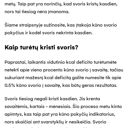
metų. Taip pat yra norinčių, kad svoris kristų kasdien,
nors tai tiesiog nėra įmanoma.
Šiame straipsnyje sužinosite, kas įtakoja kūno svorio
pokyčius ir kodėl svoris nekrinta kasdien.
Kaip turėtų kristi svoris?
Paprastai, laikantis vidutinio kcal deficito turėtumėte
netekti apie vieno procento kūno svorio į savaitę, tačiau
sukuriant mažesnį kcal deficitą galite numesite tik apie
0.5% kūno svorio į savaitę, kas būtų geras rezultatas.
Svoris tiesiog negali kristi kasdien. Jis krenta
savaitėmis, kartais - mėnesiais. Šio proceso metu kinta
apimtys, kas taip pat yra kūno pokyčių indikatorius,
nors skaičiai ant svarstyklių ir nesikeičia. Svorio