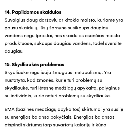
14. Papildomos skaidulos
Suvalgius daug daržovių ar kitokio maisto, kuriame yra
gausu skaidulų, jūsų žarnyne susikaups daugiau
vandens negu įprastai, nes skaidulos esančios maisto
produktuose, sukaups daugiau vandens, todėl sversite
daugiau.
15. Skydliaukės problemos
Skydliaukė reguliuoja žmogaus metabolizmą. Yra
nustatyta, kad žmonės, kurie turi problemų su
skydliauke, turi lėtesnę medžiagų apykaitą, palyginus
su individais, kurie neturi problemų su skydliauke.
BMA (bazinės medžiagų apykaitos) skirtumai yra susiję
su energijos balanso pokyčiais. Energijos balansas
atspindi skirtumą tarp suvartotų kalorijų ir kūno