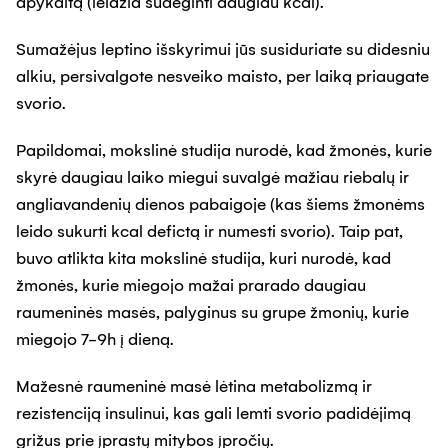
apykaitą (leidžia sudeginti daugiau kcal).
Sumažėjus leptino išskyrimui jūs susiduriate su didesniu
alkiu, persivalgote nesveiko maisto, per laiką priaugate
svorio.
Papildomai, mokslinė studija nurodė, kad žmonės, kurie
skyrė daugiau laiko miegui suvalgė mažiau riebalų ir
angliavandenių dienos pabaigoje (kas šiems žmonėms
leido sukurti kcal defictą ir numesti svorio). Taip pat,
buvo atlikta kita mokslinė studija, kuri nurodė, kad
žmonės, kurie miegojo mažai prarado daugiau
raumeninės masės, palyginus su grupe žmonių, kurie
miegojo 7-9h į dieną.
Mažesnė raumeninė masė lėtina metabolizmą ir
rezistenciją insulinui, kas gali lemti svorio padidėjimą
grižus prie įprastų mitybos įpročių.