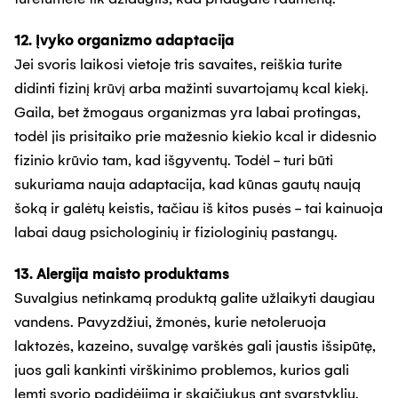
12. Įvyko organizmo adaptacija
Jei svoris laikosi vietoje tris savaites, reiškia turite
didinti fizinį krūvį arba mažinti suvartojamų kcal kiekį.
Gaila, bet žmogaus organizmas yra labai protingas,
todėl jis prisitaiko prie mažesnio kiekio kcal ir didesnio
fizinio krūvio tam, kad išgyventų. Todėl - turi būti
sukuriama nauja adaptacija, kad kūnas gautų naują
šoką ir galėtų keistis, tačiau iš kitos pusės - tai kainuoja
labai daug psichologinių ir fiziologinių pastangų.
13. Alergija maisto produktams
Suvalgius netinkamą produktą galite užlaikyti daugiau
vandens. Pavyzdžiui, žmonės, kurie netoleruoja
laktozės, kazeino, suvalgę varškės gali jaustis išsipūtę,
juos gali kankinti virškinimo problemos, kurios gali
lemti svorio padidėjimą ir skaičiukus ant svarstyklių.