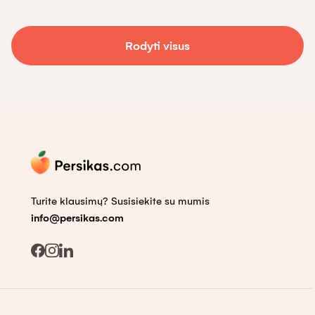
Rodyti visus
Turite klausimų? Susisiekite su mumis
info@persikas.com