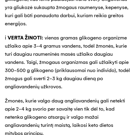
yra gliukozė sukaupta žmogaus raumenyse, kepenyse,
kuri gali būti panaudota darbui, kuriam reikia greitos
energijos.
ℹ️
VERTA ŽINOTI:
vienas gramas glikogeno organizme
užlaiko apie 3-4 gramus vandens, todėl žmonės, kurie
turi daugiau raumeninės masės užlaiko daugiau
vandens. Taigi, žmogaus organizmas gali užlaikyti apie
300-500 g glikogeno (priklausomai nuo individo), todėl
žmogus gali sverti 2-3 kg daugiau dieną po
angliavandenių užkrovos.
Žmonės, kurie valgo daug angliavandenių gali netekti
apie 2-4 kg svorio per savaitę vien tik dėl to, kad
netenka glikogeno atsargų ir valgo mažai
angliavandenių turintį maistą, laikosi keto dietos
mitybos principų.