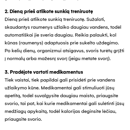
2. Dieną prieš atlikote sunkią treniruotę
Dieną prieš atlikote sunkią treniruotę. Sužaloti,
skaudantys raumenys užlaiko daugiau vandens, todėl
automatiškai jie sveria daugiau. Reikia palaukti, kol
kūnas (raumenys) adaptuosis prie sukelto uždegimo.
Po kelių dienų, organizmui atsigavus, svoris turėtų grįžti
į normalų arba mažesnį svorį (jeigu metate svorį).
3. Pradėjote vartoti medikamentus
Tiek vaistai, tiek papildai gali prisidėti prie vandens
užlaikymo kūne. Medikamentai gali stimuliuoti jūsų
apetitą, todėl suvalgysite daugiau maisto, priaugsite
svorio, tai pat, kai kurie medikamentai gali sulėtinti jūsų
medžiagų apykaitą, todėl kalorijas deginsite lėčiau,
priaugsite svorio.