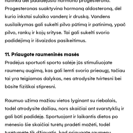
nutinka dėl padidėjusio hormono progesterono.
Progesteronas suaktyvina hormoną aldosteroną, dėl
kurio inkstai sulaiko vandenį ir druską. Vandens
susilaikymas gali sukelti pilvo pūtimą ir patinimą, ypač
pilvo, rankų ir kojų srityse. Tai gali sukelti svorio
padidėjimą ir išvaizdos pasikeitimus.
11. Priaugote raumeninės masės
Pradėjus sportuoti sporto salėje jūs stimuliuojate
raumenų augimą, kas gali lemti svorio prieaugį, tačiau
tai yra teigiamas dalykas, nes atrodysite tvirtesni bei
būsite fiziškai stipresni.
Raumuo užima mažiau vietos lyginant su riebalais,
todėl atrodysite dailiau, nors skaičiai ant svarstyklių ir
gali būti padidėję. Sportuojant ir laikantis dietos po
mėnesio šie skaičiai turėtų pradėti mažėti, todėl
turėtumėte tik džiaugtis, kad priaugate raumenų.