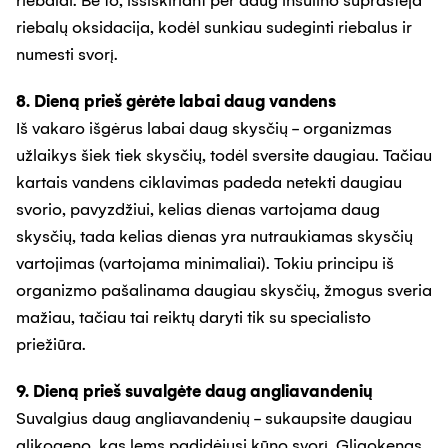
riebalai. Be to, išsiskiriant per daug insulino suprastėja
riebalų oksidacija, kodėl sunkiau sudeginti riebalus ir
numesti svorį.
8. Dieną prieš gėrėte labai daug vandens
Iš vakaro išgėrus labai daug skysčių - organizmas
užlaikys šiek tiek skysčių, todėl sversite daugiau. Tačiau
kartais vandens ciklavimas padeda netekti daugiau
svorio, pavyzdžiui, kelias dienas vartojama daug
skysčių, tada kelias dienas yra nutraukiamas skysčių
vartojimas (vartojama minimaliai). Tokiu principu iš
organizmo pašalinama daugiau skysčių, žmogus sveria
mažiau, tačiau tai reiktų daryti tik su specialisto
priežiūra.
9. Dieną prieš suvalgėte daug angliavandenių
Suvalgius daug angliavandenių - sukaupsite daugiau
glikogeno, kas lems padidėjusi kūno svorį. Gligokenas