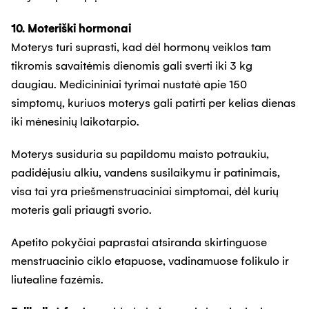
10. Moteriški hormonai
Moterys turi suprasti, kad dėl hormonų veiklos tam
tikromis savaitėmis dienomis gali sverti iki 3 kg
daugiau. Medicininiai tyrimai nustatė apie 150
simptomų, kuriuos moterys gali patirti per kelias dienas
iki mėnesinių laikotarpio.
Moterys susiduria su papildomu maisto potraukiu,
padidėjusiu alkiu, vandens susilaikymu ir patinimais,
visa tai yra priešmenstruaciniai simptomai, dėl kurių
moteris gali priaugti svorio.
Apetito pokyčiai paprastai atsiranda skirtinguose
menstruacinio ciklo etapuose, vadinamuose folikulo ir
liutealine fazėmis.