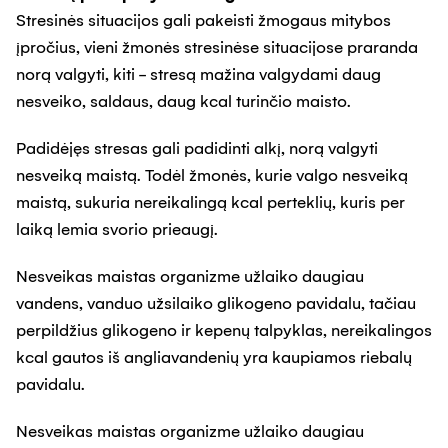
Stresinės situacijos gali pakeisti žmogaus mitybos
įpročius, vieni žmonės stresinėse situacijose praranda
norą valgyti, kiti - stresą mažina valgydami daug
nesveiko, saldaus, daug kcal turinčio maisto.
Padidėjęs stresas gali padidinti alkį, norą valgyti
nesveiką maistą. Todėl žmonės, kurie valgo nesveiką
maistą, sukuria nereikalingą kcal perteklių, kuris per
laiką lemia svorio prieaugį.
Nesveikas maistas organizme užlaiko daugiau
vandens, vanduo užsilaiko glikogeno pavidalu, tačiau
perpildžius glikogeno ir kepenų talpyklas, nereikalingos
kcal gautos iš angliavandenių yra kaupiamos riebalų
pavidalu.
Nesveikas maistas organizme užlaiko daugiau