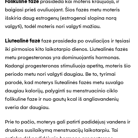
Folikulinė fazė
prasideda kai moteris kraujuoja, ir
baigiasi prieš ovuliuojant. Šios fazės metu moteris
išskiria daug estrogenų (estrogenai slopina norą
valgyti), todėl moteris nori valgyti mažiau.
Liutealinė fazė
fazė prasideda po ovuliacijos ir tęsiasi
iki pirmosios kito laikotarpio dienos. Liutealinės fazės
metu progesteronas yra dominuojantis hormonas.
Kadangi progesteronas stimuliuoja apetitą, moteris šio
periodo metu nori valgyti daugiau. Be to, tyrimai
parodė, kad moterys liutealinės fazės metu suvalgo
daugiau kalorijų, palyginti su menstruacinio ciklo
folikuline faze ir nuo gautų kcal iš angliavandenių
sveria dar daugiau.
Prie to pačio, moterys gali patirti padidėjusį vandens ir
druskos susilaikymą menstruacijų laikotarpiu. Tai