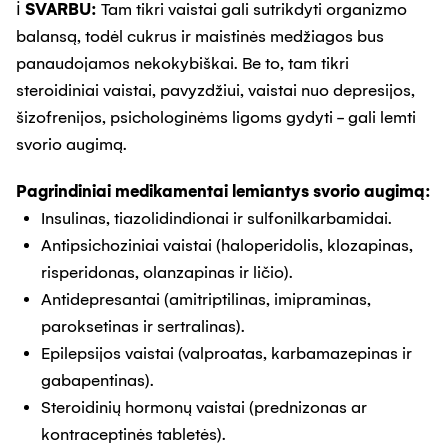
ℹ️
SVARBU:
Tam tikri vaistai gali sutrikdyti organizmo
balansą, todėl cukrus ir maistinės medžiagos bus
panaudojamos nekokybiškai. Be to, tam tikri
steroidiniai vaistai, pavyzdžiui, vaistai nuo depresijos,
šizofrenijos, psichologinėms ligoms gydyti - gali lemti
svorio augimą.
Pagrindiniai medikamentai lemiantys svorio augimą:
Insulinas, tiazolidindionai ir sulfonilkarbamidai.
Antipsichoziniai vaistai (haloperidolis, klozapinas,
risperidonas, olanzapinas ir ličio).
Antidepresantai (amitriptilinas, imipraminas,
paroksetinas ir sertralinas).
Epilepsijos vaistai (valproatas, karbamazepinas ir
gabapentinas).
Steroidinių hormonų vaistai (prednizonas ar
kontraceptinės tabletės).