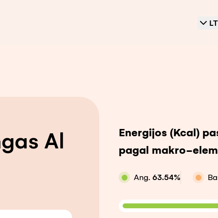
LT
Energijos (Kcal) p
ngas Al
pagal makro-elem
Ang.
63.54
%
Bal