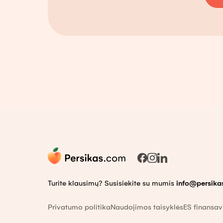
Turite klausimų? Susisiekite su mumis
info@persika
Privatumo politika
Naudojimos taisyklės
ES finansa