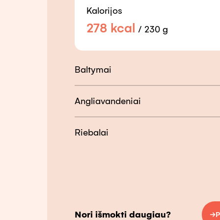
Kalorijos
278
kcal
/
230 g
Baltymai
Angliavandeniai
Riebalai
Nori išmokti daugiau?
P