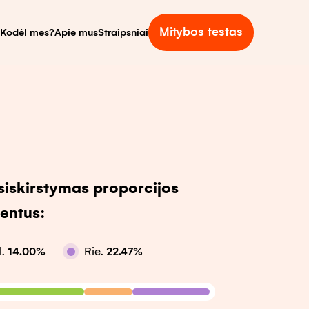
Mitybos testas
Kodėl mes?
Apie mus
Straipsniai
asiskirstymas proporcijos
entus:
.
14.00
%
Rie.
22.47
%