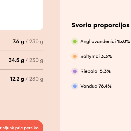
Svorio proporcijos 
7.6
g
/
230
g
Angliavandeniai
15.0
%
Baltymai
3.3
%
34.5
g
/
230
g
Riebalai
5.3
%
12.2
g
/
230
g
Vanduo
76.4
%
risijunk prie persiko