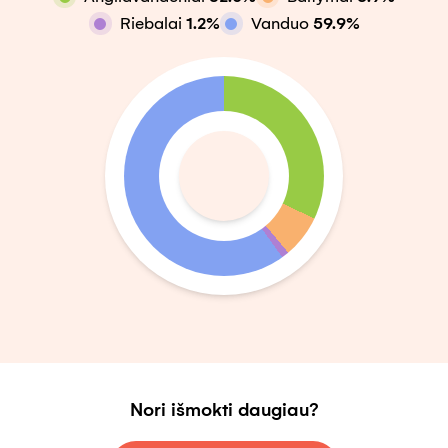
Riebalai
1.2
%
Vanduo
59.9
%
Nori išmokti daugiau?