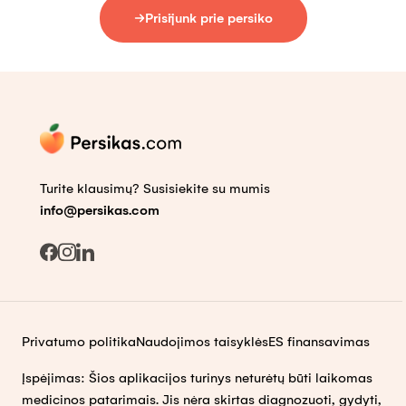
Prisijunk prie persiko
Turite klausimų? Susisiekite su mumis
info@persikas.com
Privatumo politika
Naudojimos taisyklės
ES finansavimas
Įspėjimas: Šios aplikacijos turinys neturėtų būti laikomas
medicinos patarimais. Jis nėra skirtas diagnozuoti, gydyti,