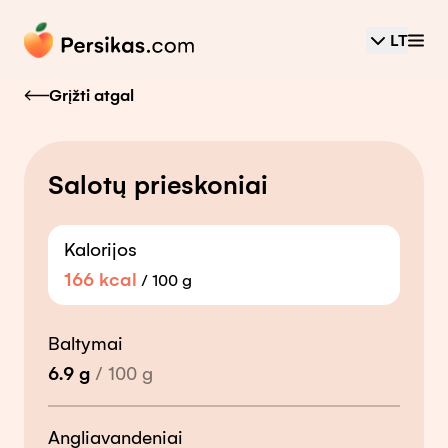
LT
Grįžti atgal
Salotų prieskoniai
Kalorijos
166
kcal
/
100 g
Baltymai
6.9
g
/
100
g
Angliavandeniai