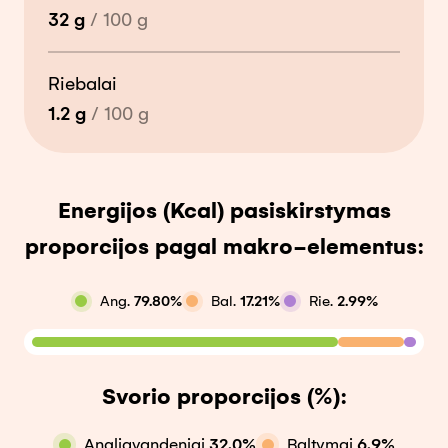
32
g
/
100
g
Riebalai
1.2
g
/
100
g
Energijos (Kcal) pasiskirstymas
proporcijos pagal makro-elementus:
Ang.
79.80
%
Bal.
17.21
%
Rie.
2.99
%
Svorio proporcijos (%):
Angliavandeniai
32.0
%
Baltymai
6.9
%