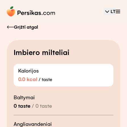
LT
Grįžti atgal
Imbiero milteliai
Kalorijos
0.0
kcal
/
taste
Baltymai
0
taste
/
0
taste
Angliavandeniai