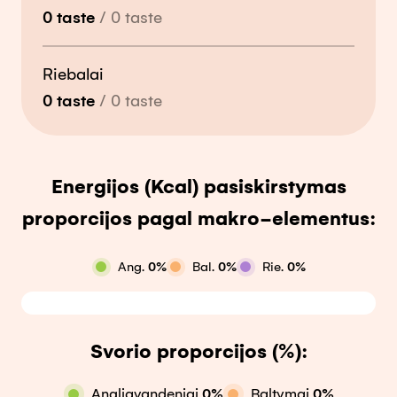
0
taste
/
0
taste
Riebalai
0
taste
/
0
taste
Energijos (Kcal) pasiskirstymas
proporcijos pagal makro-elementus:
Ang.
0
%
Bal.
0
%
Rie.
0
%
Svorio proporcijos (%):
Angliavandeniai
0
%
Baltymai
0
%