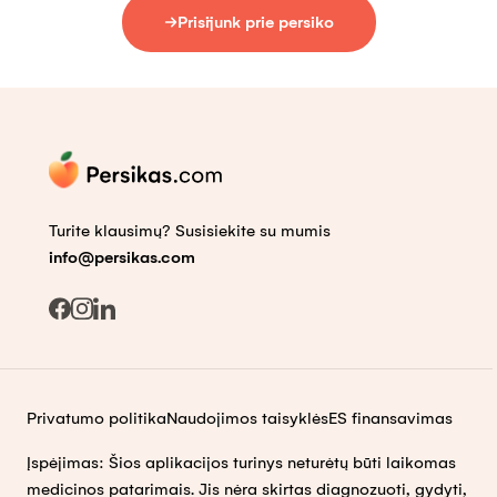
Prisijunk prie persiko
Turite klausimų? Susisiekite su mumis
info@persikas.com
Privatumo politika
Naudojimos taisyklės
ES finansavimas
Įspėjimas: Šios aplikacijos turinys neturėtų būti laikomas
medicinos patarimais. Jis nėra skirtas diagnozuoti, gydyti,