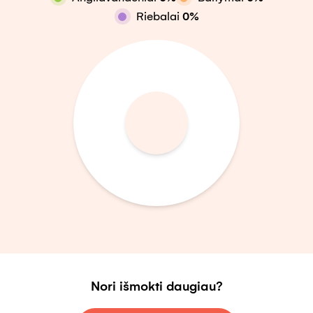
Riebalai
0
%
Nori išmokti daugiau?