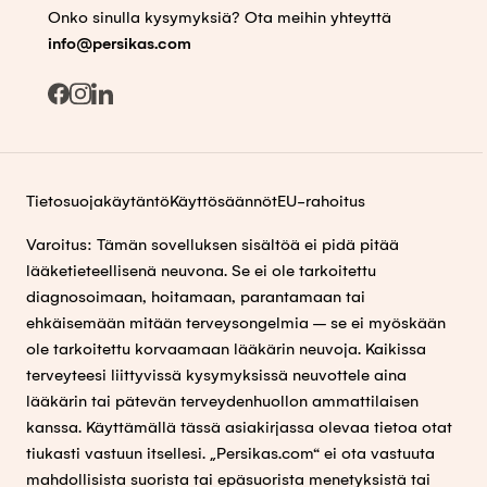
Onko sinulla kysymyksiä? Ota meihin yhteyttä
info@persikas.com
Tietosuojakäytäntö
Käyttösäännöt
EU-rahoitus
Varoitus: Tämän sovelluksen sisältöä ei pidä pitää
lääketieteellisenä neuvona. Se ei ole tarkoitettu
diagnosoimaan, hoitamaan, parantamaan tai
ehkäisemään mitään terveysongelmia – se ei myöskään
ole tarkoitettu korvaamaan lääkärin neuvoja. Kaikissa
terveyteesi liittyvissä kysymyksissä neuvottele aina
lääkärin tai pätevän terveydenhuollon ammattilaisen
kanssa. Käyttämällä tässä asiakirjassa olevaa tietoa otat
tiukasti vastuun itsellesi. „Persikas.com“ ei ota vastuuta
mahdollisista suorista tai epäsuorista menetyksistä tai